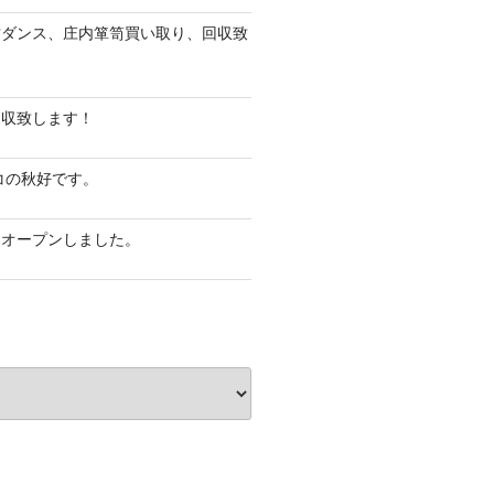
古ダンス、庄内箪笥買い取り、回収致
回収致します！
コの秋好です。
・オープンしました。