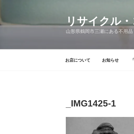
コ
ン
テ
リサイクル・
ン
山形県鶴岡市三瀬にある不用品
ツ
へ
ス
キ
お店について
お知らせ
ッ
プ
_IMG1425-1